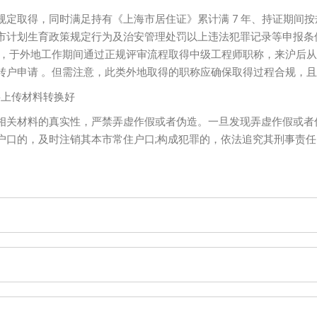
定取得，同时满足持有《上海市居住证》累计满 7 年、持证期间按规
市计划生育政策规定行为及治安管理处罚以上违法犯罪记录等申报条
前，于外地工作期间通过正规评审流程取得中级工程师职称，来沪后
转户申请 。但需注意，此类外地取得的职称应确保取得过程合规，且
前将上传材料转换好
关材料的真实性，严禁弄虚作假或者伪造。一旦发现弄虚作假或者
户口的，及时注销其本市常住户口;构成犯罪的，依法追究其刑事责任