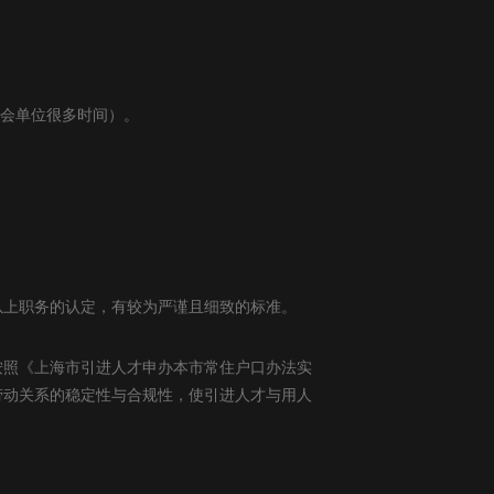
里会单位很多时间）。
以上职务的认定，有较为严谨且细致的标准。
按照《上海市引进人才申办本市常住户口办法实
劳动关系的稳定性与合规性，使引进人才与用人